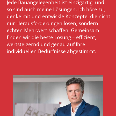
Jede Bauangelegenheit ist einzigartig, und
so sind auch meine Lösungen. Ich höre zu,
denke mit und entwickle Konzepte, die nicht
nur Herausforderungen lösen, sondern
echten Mehrwert schaffen. Gemeinsam
finden wir die beste Lösung – effizient,
wertsteigernd und genau auf Ihre
individuellen Bedürfnisse abgestimmt.