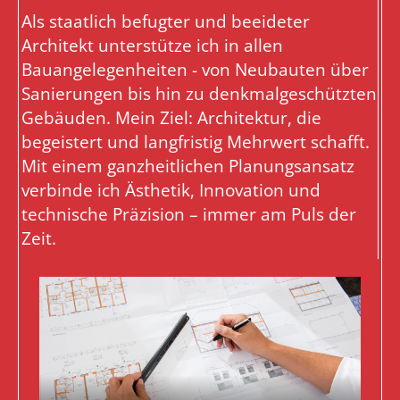
Als staatlich befugter und beeideter
Architekt unterstütze ich in allen
Bauangelegenheiten - von Neubauten über
Sanierungen bis hin zu denkmalgeschützten
Gebäuden. Mein Ziel: Architektur, die
begeistert und langfristig Mehrwert schafft.
Mit einem ganzheitlichen Planungsansatz
verbinde ich Ästhetik, Innovation und
technische Präzision – immer am Puls der
Zeit.