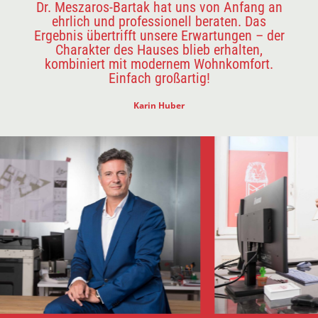
Dr. Meszaros-Bartak hat uns von Anfang an
ehrlich und professionell beraten. Das
Ergebnis übertrifft unsere Erwartungen – der
Charakter des Hauses blieb erhalten,
kombiniert mit modernem Wohnkomfort.
Einfach großartig!
Karin Huber