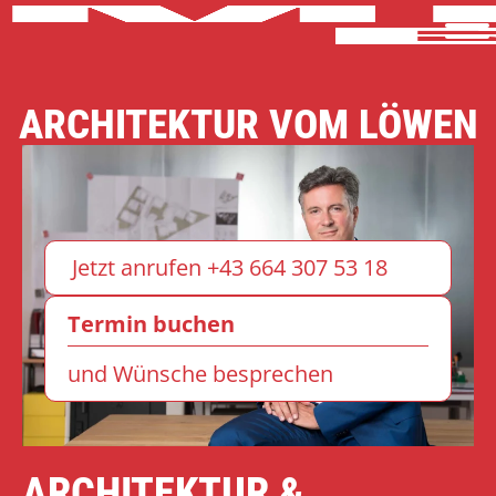
ARCHITEKTUR VOM LÖWEN
Jetzt anrufen +43 664 307 53 18
Termin buchen
und Wünsche besprechen
ARCHITEKTUR &