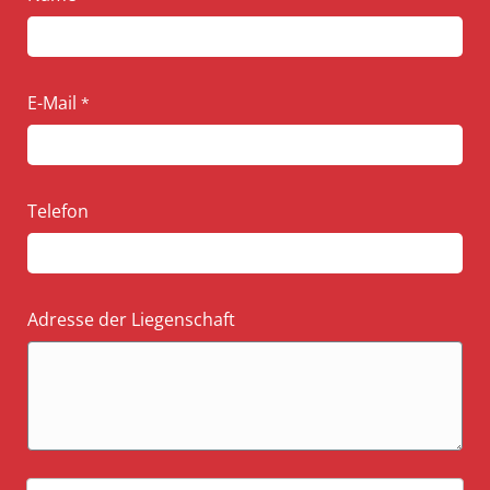
a
m
e
N
E-Mail
*
a
m
e
*
Telefon
Adresse der Liegenschaft